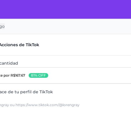
go
Acciones de TikTok
 cantidad
te
por R$167.67
81% OFF
ace de tu perfil de TikTok