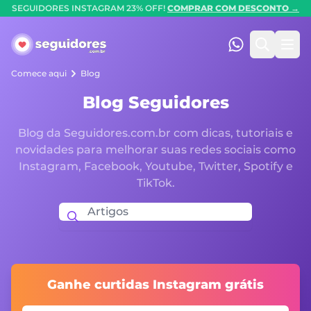
SEGUIDORES INSTAGRAM 23% OFF!
COMPRAR COM DESCONTO →
Seguidores.com.br
(47) 99247-90
Pesquis
Abr
Comece aqui
Blog
Blog Seguidores
Blog da Seguidores.com.br com dicas, tutoriais e
novidades para melhorar suas redes sociais como
Instagram, Facebook, Youtube, Twitter, Spotify e
TikTok.
Ganhe curtidas Instagram grátis