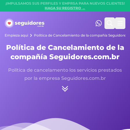
¡IMPULSAMOS SUS PERFILES Y EMPRSA PARA NUEVOS CLIENTES!
HAGA SU REGISTRO →
Seguidores.com.br
(47) 99247-90
Buscar
Men
Empieza aqui
Política de Cancelamiento de la compañía Seguidores
Política de Cancelamiento de la
compañía Seguidores.com.br
Política de cancelamento los servicios prestados
por la empresa Seguidores.com.br