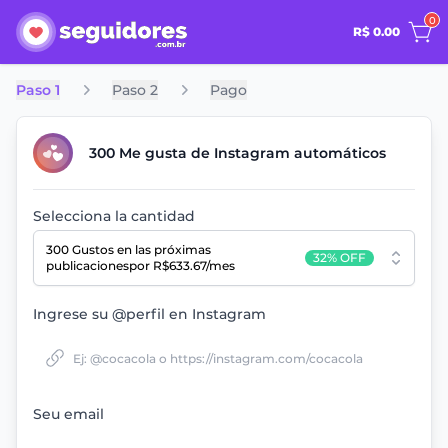
0
R$ 0.00
Paso 1
Paso 2
Pago
300 Me gusta de Instagram automáticos
Selecciona la cantidad
300 Gustos
en las próximas
32% OFF
publicaciones
por R$633.67/mes
Ingrese su @perfil en Instagram
Seu email