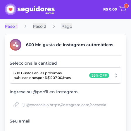
0
R$ 0.00
Paso 1
Paso 2
Pago
600 Me gusta de Instagram automáticos
Selecciona la cantidad
600 Gustos
en las próximas
35% OFF
publicaciones
por R$1207.00/mes
Ingrese su @perfil en Instagram
Seu email