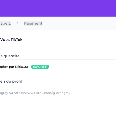
tape 2
Paiement
 Vues TikTok
la quantité
zações
par R$60.00
60% OFF
ien de profil