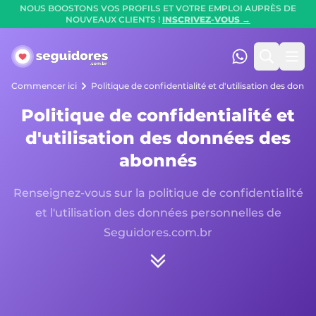
NOUS BOOSTONS VOS PROFILS ET VOTRE EMPLOI AUPRÈS DE
NOUVEAUX CLIENTS !
INSCRIVEZ-VOUS →
Seguidores.com.br
(47) 99247-90
Cherche
Ouvr
Commencer ici
Politique de confidentialité et d'utilisation des don
Politique de confidentialité et
d'utilisation des données des
abonnés
Renseignez-vous sur la politique de confidentialité
et l'utilisation des données personnelles de
Seguidores.com.br