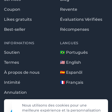
Coupon
Revente
Likes gratuits
Évaluations Vérifiées
Best-seller
Récompenses
INFORMATIONS
LANGUES
Soutien
🇧🇷 Português
Termes
🇺🇸 English
À propos de nous
🇪🇸 Espanõl
Intimité
🇫🇷 Français
Annulation
✖
100% Comprovado
Nous utilisons des cookies pour une
Essas notificações são garantidas pela
meilleure expérience et la personnalisation