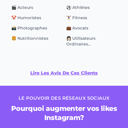
🎬 Acteurs
⚽️ Athlètes
🤡 Humoristes
🏋️‍♀️ Fitness
📸 Photographes
💼 Avocats
🍔 Nutritionnistes
👩🏻 Utilisateurs
Ordinaires...
Lire Les Avis De Ces Clients
LE POUVOIR DES RÉSEAUX SOCIAUX
Pourquoi augmenter vos likes
Instagram?