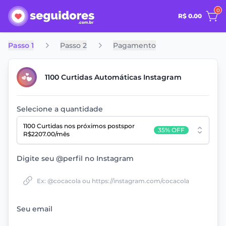
0
R$ 0.00
Passo 1
Passo 2
Pagamento
1100 Curtidas Automáticas Instagram
Selecione a quantidade
1100 Curtidas
nos próximos posts
por
35% OFF
R$2207.00/mês
Digite seu @perfil no Instagram
Seu email