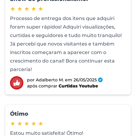
5 de 5 estrelas
★ ★ ★ ★ ★
Processo de entrega dos itens que adquiri
foram super rápidos! Adquiri visualizações,
curtidas e seguidores e tudo muito tranquilo!
Já percebi que novos visitantes e também
inscritos começaram a aparecer com o
crescimento do canal! Bora continuar esta
parceria!
por Adalberto M.
em 26/05/2025
após comprar
Curtidas Youtube
Ótimo
5 de 5 estrelas
★ ★ ★ ★ ★
Estou muito satisfeita! Ótimo!