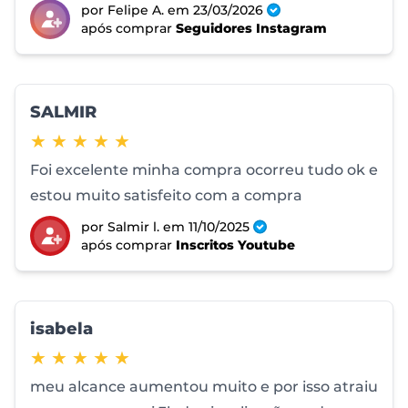
por Felipe A.
em 23/03/2026
após comprar
Seguidores Instagram
SALMIR
5 de 5 estrelas
★ ★ ★ ★ ★
Foi excelente minha compra ocorreu tudo ok e
estou muito satisfeito com a compra
por Salmir l.
em 11/10/2025
após comprar
Inscritos Youtube
isabela
5 de 5 estrelas
★ ★ ★ ★ ★
meu alcance aumentou muito e por isso atraiu