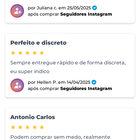
por Juliana c.
em 25/05/2025
após comprar
Seguidores Instagram
Perfeito e discreto
5 de 5 estrelas
★ ★ ★ ★ ★
Sempre entregue rápido e de forma discreta,
eu super indico
por Hellen P.
em 14/04/2025
após comprar
Seguidores Instagram
Antonio Carlos
5 de 5 estrelas
★ ★ ★ ★ ★
Podem comprar sem medo, realmente