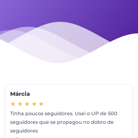
Márcia
5 de 5 estrelas
★ ★ ★ ★ ★
Tinha poucos seguidores. Usei o UP de 500
seguidores que se propagou no dobro de
seguidores