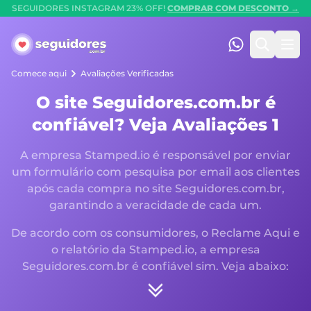
SEGUIDORES INSTAGRAM 23% OFF!
COMPRAR COM DESCONTO →
Seguidores.com.br
(47) 99247-90
Pesquis
Abr
Comece aqui
Avaliações Verificadas
O site Seguidores.com.br é
confiável? Veja Avaliações 1
A empresa Stamped.io é responsável por enviar
um formulário com pesquisa por email aos clientes
após cada compra no site Seguidores.com.br,
garantindo a veracidade de cada um.
De acordo com os consumidores, o Reclame Aqui e
o relatório da Stamped.io, a empresa
Seguidores.com.br é confiável sim. Veja abaixo: