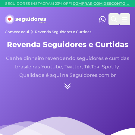
SEGUIDORES INSTAGRAM 23% OFF!
COMPRAR COM DESCONTO →
Seguidores.com.br
(47) 99247-90
Pesquis
Abr
Comece aqui
Revenda Seguidores e Curtidas
Revenda Seguidores e Curtidas
Ganhe dinheiro revendendo seguidores e curtidas
brasileiras Youtube, Twitter, TikTok, Spotify.
Qualidade é aqui na Seguidores.com.br