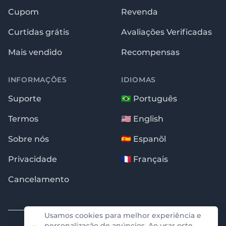
Cupom
Revenda
Curtidas grátis
Avaliações Verificadas
Mais vendido
Recompensas
INFORMAÇÕES
IDIOMAS
Suporte
🇧🇷 Português
Termos
🇺🇸 English
Sobre nós
🇪🇸 Espanõl
Privacidade
🇫🇷 Français
Cancelamento
✖
100% Comprovado
Essas notificações são garantidas pela auditoria da
Usamos cookies para melhor experiência e
empresa ProveSource. Não conseguimos criar ou
personalização de anúncios. Ao usar este