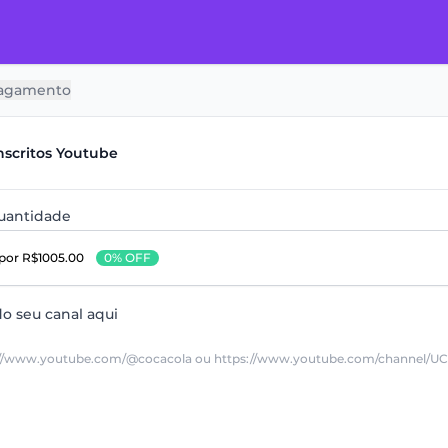
agamento
nscritos Youtube
quantidade
por R$1005.00
0% OFF
do seu canal aqui