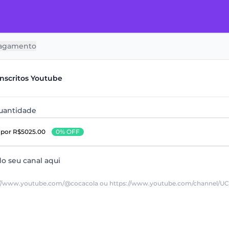
agamento
Inscritos Youtube
quantidade
s
por R$5025.00
0% OFF
do seu canal aqui