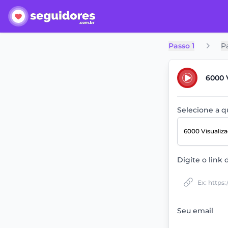
Passo 1
P
6000 V
Selecione a 
6000 Visualiz
Digite o link 
Seu email