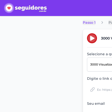
Passo 1
P
3000 
Selecione a 
3000 Visualiz
Digite o link 
Seu email