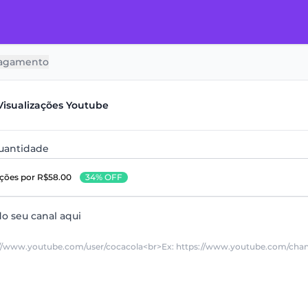
agamento
Visualizações Youtube
quantidade
ações
por R$58.00
34% OFF
do seu canal aqui