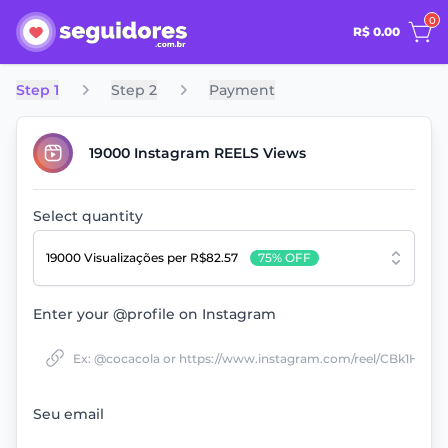
0
R$ 0.00
Step 1
Step 2
Payment
19000 Instagram REELS Views
Select quantity
19000 Visualizações
per R$82.57
75% OFF
Enter your @profile on Instagram
Seu email