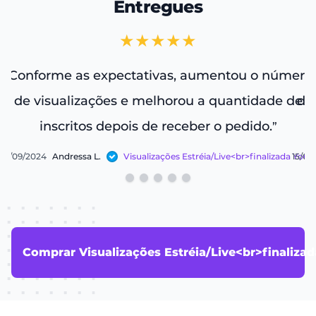
Entregues
★★★★★
Conforme as expectativas, aumentou o número
“
de visualizações e melhorou a quantidade de
de
inscritos depois de receber o pedido.
”
06/09/2024
Andressa L.
15/07
Visualizações Estréia/Live<br>finalizada Youtube
Comprar Visualizações Estréia/Live<br>finaliza