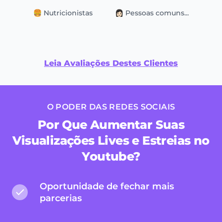
🍔 Nutricionistas
👩🏻 Pessoas comuns...
Leia Avaliações Destes Clientes
O PODER DAS REDES SOCIAIS
Por Que Aumentar Suas
Visualizações Lives e Estreias no
Youtube?
Oportunidade de fechar mais
parcerias