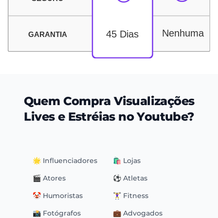
Quem Compra Visualizações
Lives e Estréias no Youtube?
🌟 Influenciadores
🛍 Lojas
🎬 Atores
⚽️ Atletas
🤡 Humoristas
🏋️‍♀️ Fitness
📸 Fotógrafos
💼 Advogados