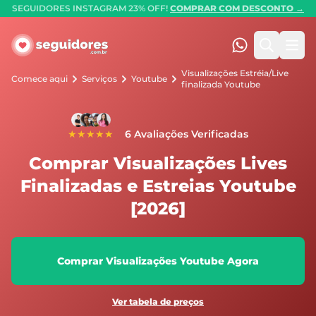
SEGUIDORES INSTAGRAM 23% OFF!
COMPRAR COM DESCONTO →
Seguidores.com.br
(47) 99247-90
Pesquis
Abr
Visualizações Estréia/Live
Comece aqui
Serviços
Youtube
finalizada Youtube
★★★★★
6 Avaliações Verificadas
Comprar Visualizações Lives
Finalizadas e Estreias Youtube
[2026]
Comprar Visualizações Youtube Agora
Ver tabela de preços