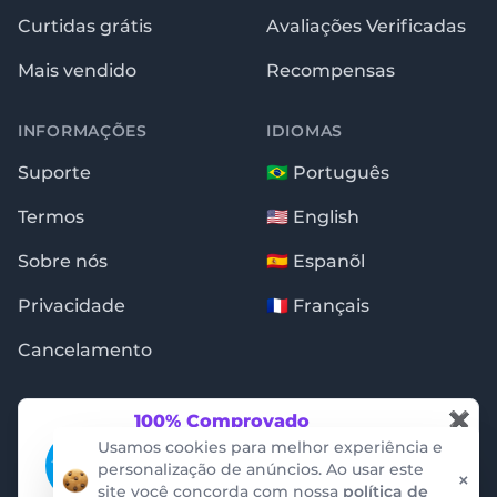
Curtidas grátis
Avaliações Verificadas
Mais vendido
Recompensas
INFORMAÇÕES
IDIOMAS
Suporte
🇧🇷 Português
Termos
🇺🇸 English
Sobre nós
🇪🇸 Espanõl
Privacidade
🇫🇷 Français
Cancelamento
✖
100% Comprovado
Essas notificações são garantidas pela
Usamos cookies para melhor experiência e
auditoria da empresa ProveSource. Não
personalização de anúncios. Ao usar este
×
conseguimos criar ou alterar os dados.
Copyright © 2009 - 2026 · Seguidores.com.br
site você concorda com nossa
política de