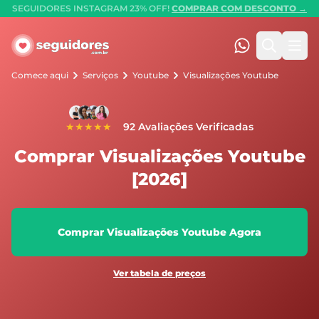
SEGUIDORES INSTAGRAM 23% OFF!
COMPRAR COM DESCONTO →
Seguidores.com.br
(47) 99247-90
Pesquis
Abr
Comece aqui
Serviços
Youtube
Visualizações Youtube
★★★★★
92 Avaliações Verificadas
Comprar Visualizações Youtube
[2026]
Comprar Visualizações Youtube Agora
Ver tabela de preços