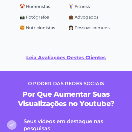
🤡 Humoristas
🏋️‍♀️ Fitness
📸 Fotógrafos
💼 Advogados
🍔 Nutricionistas
👩🏻 Pessoas comuns...
Leia Avaliações Destes Clientes
O PODER DAS REDES SOCIAIS
Por Que Aumentar Suas
Visualizações no Youtube?
Seus vídeos em destaque nas
pesquisas