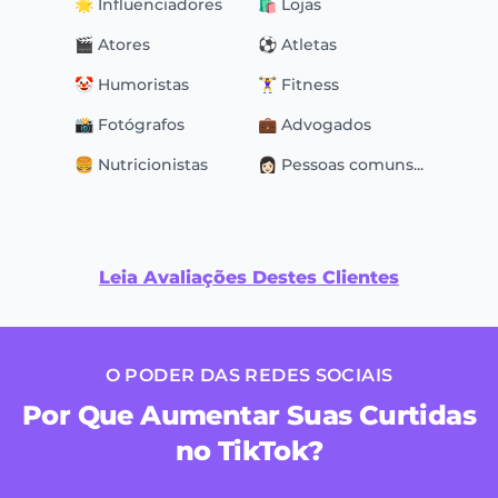
🌟 Influenciadores
🛍 Lojas
🎬 Atores
⚽️ Atletas
🤡 Humoristas
🏋️‍♀️ Fitness
📸 Fotógrafos
💼 Advogados
🍔 Nutricionistas
👩🏻 Pessoas comuns...
Leia Avaliações Destes Clientes
O PODER DAS REDES SOCIAIS
Por Que Aumentar Suas Curtidas
no TikTok?