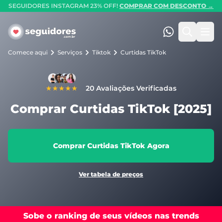
SEGUIDORES INSTAGRAM 23% OFF!
COMPRAR COM DESCONTO →
Seguidores.com.br
(47) 99247-90
Pesquis
Abr
Comece aqui
Serviços
Tiktok
Curtidas TikTok
★★★★★
20 Avaliações Verificadas
Comprar Curtidas TikTok [2025]
Comprar Curtidas TikTok Agora
Ver tabela de preços
Sobe o ranking de seus vídeos nas trends