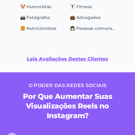
🤡 Humoristas
🏋️‍♀️ Fitness
📸 Fotógrafos
💼 Advogados
🍔 Nutricionistas
👩🏻 Pessoas comuns...
Leia Avaliações Destes Clientes
O PODER DAS REDES SOCIAIS
Por Que Aumentar Suas
Visualizações Reels no
Instagram?