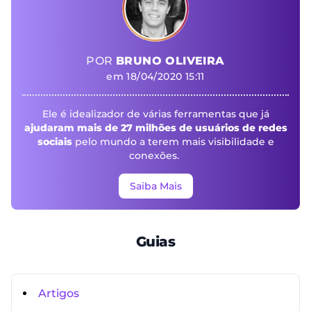
POR
BRUNO OLIVEIRA
em 18/04/2020 15:11
Ele é idealizador de várias ferramentas que já
ajudaram mais de 27 milhões de usuários de redes
sociais
pelo mundo a terem mais visibilidade e
conexões.
Saiba Mais
Guias
Artigos