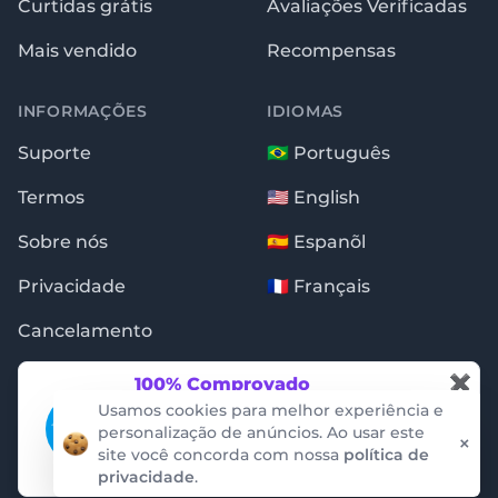
Curtidas grátis
Avaliações Verificadas
Mais vendido
Recompensas
INFORMAÇÕES
IDIOMAS
Suporte
🇧🇷 Português
Termos
🇺🇸 English
Sobre nós
🇪🇸 Espanõl
Privacidade
🇫🇷 Français
Cancelamento
✖
100% Comprovado
Essas notificações são garantidas pela
Usamos cookies para melhor experiência e
auditoria da empresa ProveSource. Não
personalização de anúncios. Ao usar este
×
conseguimos criar ou alterar os dados.
site você concorda com nossa
política de
Copyright © 2009 - 2026 · Seguidores.com.br
privacidade
.
ProveSource