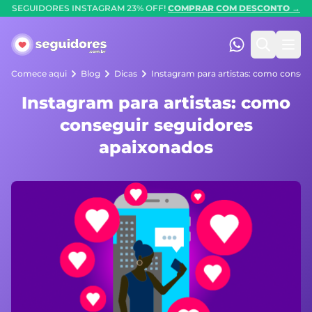
SEGUIDORES INSTAGRAM 23% OFF!
COMPRAR COM DESCONTO →
Seguidores.com.br
(47) 99247-90
Pesquis
Abr
Comece aqui
Blog
Dicas
Instagram para artistas: como conseg
Instagram para artistas: como
conseguir seguidores
apaixonados