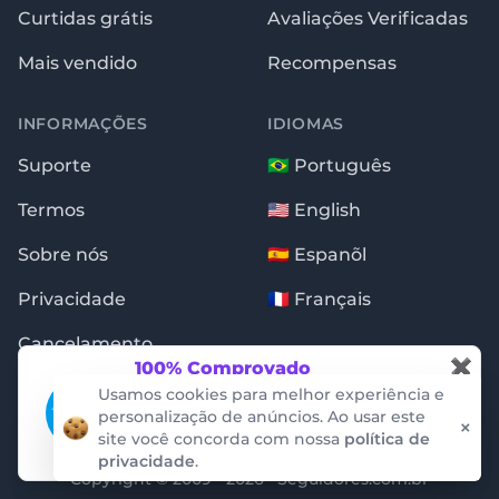
Curtidas grátis
Avaliações Verificadas
Mais vendido
Recompensas
INFORMAÇÕES
IDIOMAS
Suporte
🇧🇷 Português
Termos
🇺🇸 English
Sobre nós
🇪🇸 Espanõl
Privacidade
🇫🇷 Français
Cancelamento
✖
100% Comprovado
Essas notificações são garantidas pela
Usamos cookies para melhor experiência e
auditoria da empresa ProveSource. Não
personalização de anúncios. Ao usar este
×
conseguimos criar ou alterar os dados.
site você concorda com nossa
política de
privacidade
.
ProveSource
Copyright © 2009 - 2026 · Seguidores.com.br