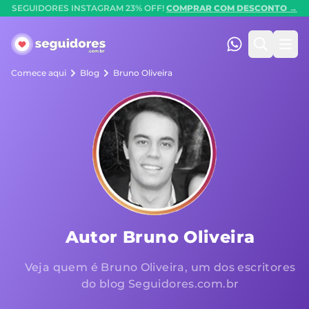
SEGUIDORES INSTAGRAM 23% OFF!
COMPRAR COM DESCONTO →
Seguidores.com.br
(47) 99247-90
Pesquis
Abr
Comece aqui
Blog
Bruno Oliveira
Autor Bruno Oliveira
Veja quem é Bruno Oliveira, um dos escritores
do blog Seguidores.com.br