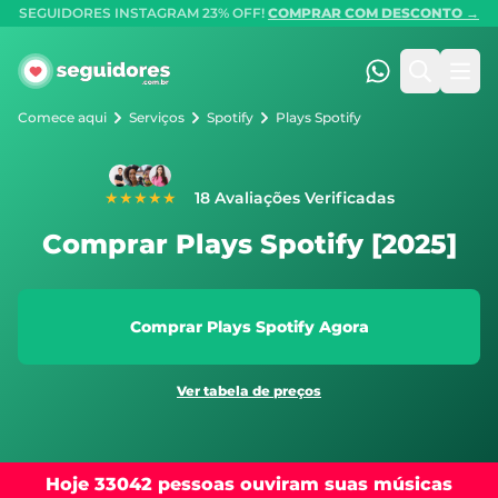
SEGUIDORES INSTAGRAM 23% OFF!
COMPRAR COM DESCONTO →
Seguidores.com.br
(47) 99247-90
Pesquis
Abr
Comece aqui
Serviços
Spotify
Plays Spotify
★★★★★
18 Avaliações Verificadas
Comprar Plays Spotify [2025]
Comprar Plays Spotify Agora
Ver tabela de preços
Hoje 33042 pessoas ouviram suas músicas