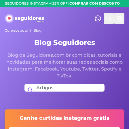
SEGUIDORES INSTAGRAM 23% OFF!
COMPRAR COM DESCONTO →
Seguidores.com.br
(47) 99247-90
Pesquis
Abr
Comece aqui
Blog
Blog Seguidores
Blog da Seguidores.com.br com dicas, tutoriais e
novidades para melhorar suas redes sociais como
Instagram, Facebook, Youtube, Twitter, Spotify e
TikTok.
Ganhe curtidas Instagram grátis