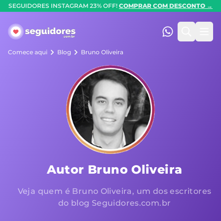
SEGUIDORES INSTAGRAM 23% OFF!
COMPRAR COM DESCONTO →
Seguidores.com.br
(47) 99247-90
Pesquis
Abr
Comece aqui
Blog
Bruno Oliveira
Autor Bruno Oliveira
Veja quem é Bruno Oliveira, um dos escritores
do blog Seguidores.com.br