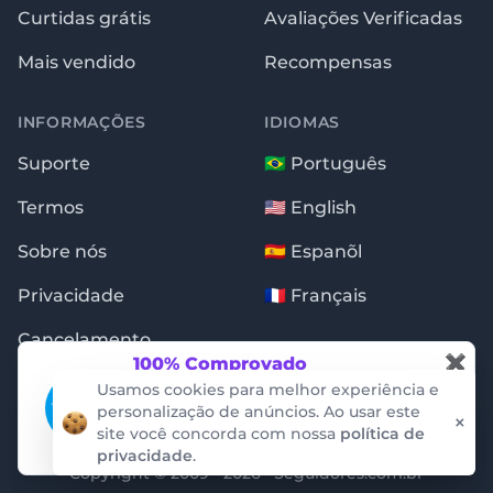
Curtidas grátis
Avaliações Verificadas
Mais vendido
Recompensas
INFORMAÇÕES
IDIOMAS
Suporte
🇧🇷 Português
Termos
🇺🇸 English
Sobre nós
🇪🇸 Espanõl
Privacidade
🇫🇷 Français
Cancelamento
✖
100% Comprovado
Essas notificações são garantidas pela
Usamos cookies para melhor experiência e
auditoria da empresa ProveSource. Não
personalização de anúncios. Ao usar este
×
conseguimos criar ou alterar os dados.
site você concorda com nossa
política de
privacidade
.
ProveSource
Copyright © 2009 - 2026 · Seguidores.com.br