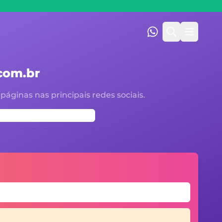
(47) 99247-9001
Pesquisar
Abrir M
.com.br
áginas nas principais redes sociais.