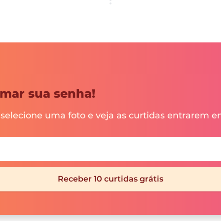
mar sua senha!
 selecione uma foto e veja as curtidas entrarem 
Receber 10 curtidas grátis