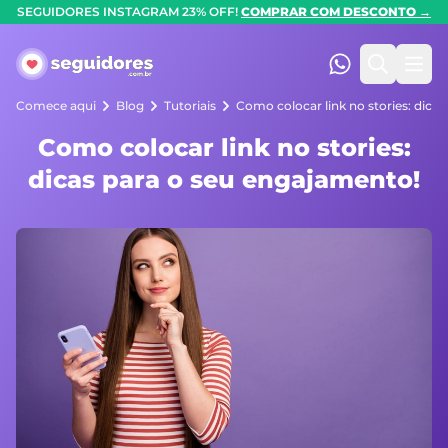
SEGUIDORES INSTAGRAM 23% OFF!
COMPRAR COM DESCONTO →
Seguidores.com.br
(47) 99247-90
Pesquis
Abr
Comece aqui
Blog
Tutoriais
Como colocar link no stories: dica
Como colocar link no stories:
dicas para o seu engajamento!