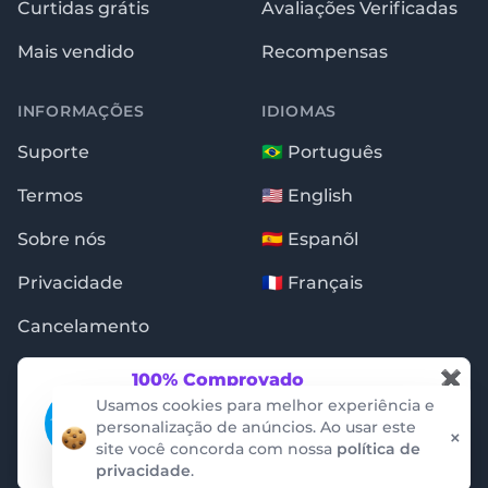
Curtidas grátis
Avaliações Verificadas
Mais vendido
Recompensas
INFORMAÇÕES
IDIOMAS
Suporte
🇧🇷 Português
Termos
🇺🇸 English
Sobre nós
🇪🇸 Espanõl
Privacidade
🇫🇷 Français
Cancelamento
✖
100% Comprovado
Essas notificações são garantidas pela
Usamos cookies para melhor experiência e
auditoria da empresa ProveSource. Não
personalização de anúncios. Ao usar este
×
conseguimos criar ou alterar os dados.
site você concorda com nossa
política de
Copyright © 2009 - 2026 · Seguidores.com.br
privacidade
.
ProveSource