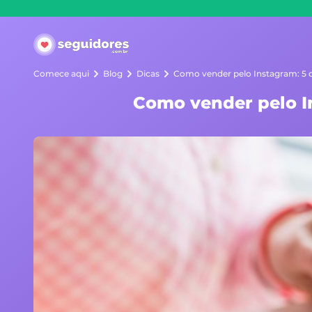
Seguidores.com.br
Comece aqui
Blog
Dicas
Como vender pelo Instagram: 5 d
Como vender pelo In