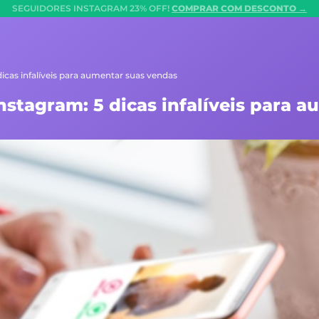
SEGUIDORES INSTAGRAM 23% OFF!
COMPRAR COM DESCONTO →
icas infalíveis para aumentar suas vendas
stagram: 5 dicas infalíveis para 