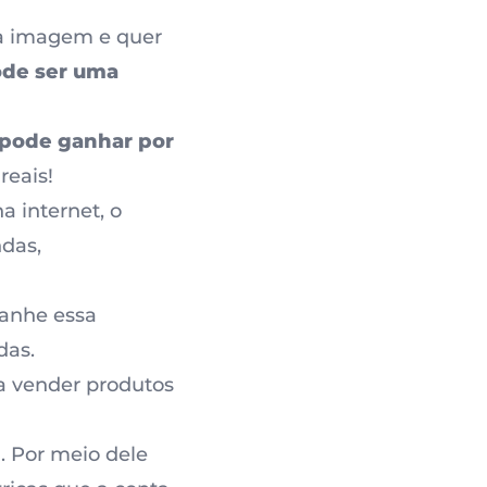
ia imagem e quer
ode ser uma
 pode ganhar por
reais!
a internet, o
das,
anhe essa
das.
a vender produtos
)
. Por meio dele