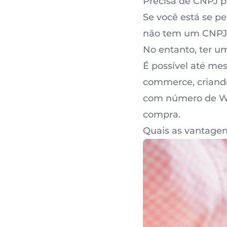
Precisa de CNPJ p
Se você está se p
não tem um CNPJ,
No entanto, ter um
É possível até me
commerce, criando
com número de Wha
compra.
Quais as vantagen