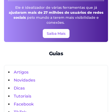
Ele é idealizador de várias ferramentas que já
ajudaram mais de 27 milhões de usuários de redes
sociais
pelo mundo a terem mais visibilidade e
conexões.
Saiba Mais
Guias
Artigos
Novidades
Dicas
Tutoriais
Facebook