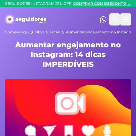
SEGUIDORES INSTAGRAM 23% OFF!
COMPRAR COM DESCONTO →
Seguidores.com.br
(47) 99247-90
Pesquis
Abr
Comece aqui
Blog
Dicas
Aumentar engajamento no Instagram:
Aumentar engajamento no
Instagram: 14 dicas
IMPERDÍVEIS