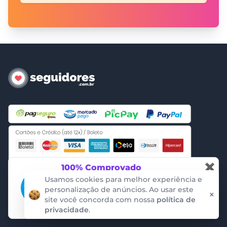
✖
100% Comprovado
Essas notificações são garantidas pela
Usamos cookies para melhor experiência e
auditoria da empresa ProveSource. Não
personalização de anúncios. Ao usar este
×
conseguimos criar ou alterar os dados.
site você concorda com nossa
política de
privacidade
.
ProveSource